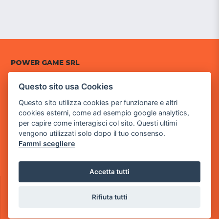
POWER GAME SRL
Sede Legale
Questo sito usa Cookies
via Villaggio dei Platani, 3
Questo sito utilizza cookies per funzionare e altri
- 25014 Castenedolo, Brescia
cookies esterni, come ad esempio google analytics,
per capire come interagisci col sito. Questi ultimi
Sede Operativa
vengono utilizzati solo dopo il tuo consenso.
via Industriale, 2 - 25082 Botticino, BS
Fammi scegliere
Partita iva 03308130982
Cod. SDI: RMRCWXR
Accetta tutti
CONTATTI
e-mail: info@powergame.it
Rifiuta tutti
tel.: +39 030 376 2377
tel.: +39 030 336 6259