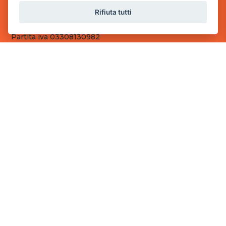
Sede Operativa
Rifiuta tutti
via Industriale, 2 - 25082 Botticino, BS
Partita iva 03308130982
Cod. SDI: RMRCWXR
CONTATTI
e-mail: info@powergame.it
tel.: +39 030 376 2377
tel.: +39 030 336 6259
pec: powergamesrl@legalmail.it
LINK UTILI
Chi siamo
Informazioni generali
Fai un pagamento
Documenti
Informativa Privacy
Informativa sui Cookies
©
2026
Power Game srl
- Tutti i diritti sono riservati.