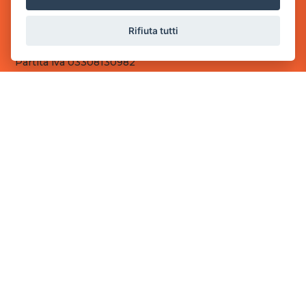
Sede Operativa
Rifiuta tutti
via Industriale, 2 - 25082 Botticino, BS
Partita iva 03308130982
Cod. SDI: RMRCWXR
CONTATTI
e-mail: info@powergame.it
tel.: +39 030 376 2377
tel.: +39 030 336 6259
pec: powergamesrl@legalmail.it
LINK UTILI
Chi siamo
Informazioni generali
Fai un pagamento
Documenti
Informativa Privacy
Informativa sui Cookies