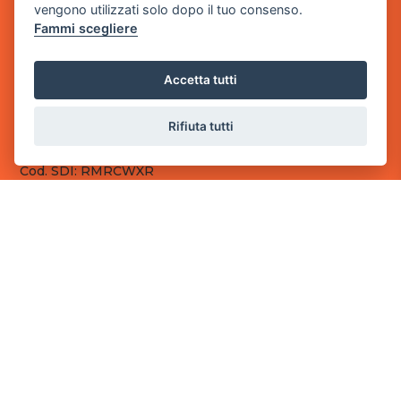
vengono utilizzati solo dopo il tuo consenso.
Fammi scegliere
Sede Legale
via Villaggio dei Platani, 3
- 25014 Castenedolo, Brescia
Accetta tutti
Sede Operativa
via Industriale, 2 - 25082 Botticino, BS
Rifiuta tutti
Partita iva 03308130982
Cod. SDI: RMRCWXR
CONTATTI
e-mail: info@powergame.it
tel.: +39 030 376 2377
tel.: +39 030 336 6259
pec: powergamesrl@legalmail.it
LINK UTILI
Chi siamo
Informazioni generali
Fai un pagamento
Documenti