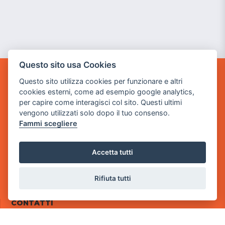
Questo sito usa Cookies
Questo sito utilizza cookies per funzionare e altri
POWER GAME SRL
cookies esterni, come ad esempio google analytics,
per capire come interagisci col sito. Questi ultimi
Sede Legale
vengono utilizzati solo dopo il tuo consenso.
via Villaggio dei Platani, 3
Fammi scegliere
- 25014 Castenedolo, Brescia
Sede Operativa
Accetta tutti
via Industriale, 2 - 25082 Botticino, BS
Partita iva 03308130982
Rifiuta tutti
Cod. SDI: RMRCWXR
CONTATTI
e-mail: info@powergame.it