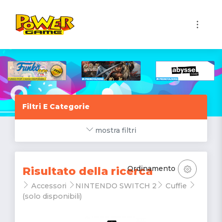
1
Filtri E Categorie
mostra filtri
Ordinamento
Risultato della ricerca
Accessori
NINTENDO SWITCH 2
Cuffie
(solo disponibili)