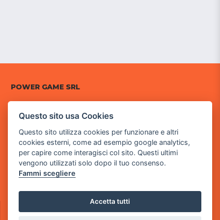
POWER GAME SRL
Sede Legale
Questo sito usa Cookies
via Villaggio dei Platani, 3
- 25014 Castenedolo, Brescia
Questo sito utilizza cookies per funzionare e altri
cookies esterni, come ad esempio google analytics,
Sede Operativa
per capire come interagisci col sito. Questi ultimi
via Industriale, 2 - 25082 Botticino, BS
vengono utilizzati solo dopo il tuo consenso.
Fammi scegliere
Partita iva 03308130982
Cod. SDI: RMRCWXR
Accetta tutti
CONTATTI
e-mail: info@powergame.it