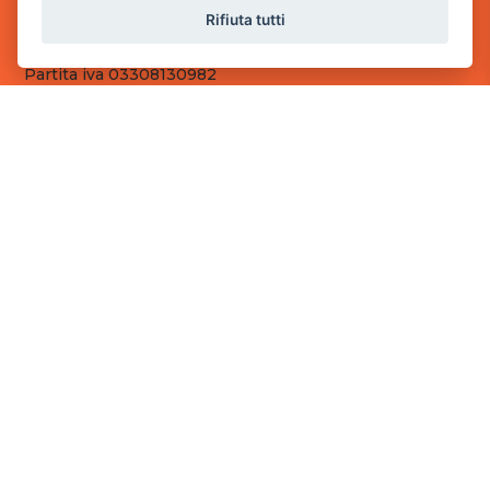
Sede Operativa
Rifiuta tutti
via Industriale, 2 - 25082 Botticino, BS
Partita iva 03308130982
Cod. SDI: RMRCWXR
CONTATTI
e-mail: info@powergame.it
tel.: +39 030 376 2377
tel.: +39 030 336 6259
pec: powergamesrl@legalmail.it
LINK UTILI
Chi siamo
Informazioni generali
Fai un pagamento
Documenti
Informativa Privacy
Informativa sui Cookies
©
2026
Power Game srl
- Tutti i diritti sono riservati.