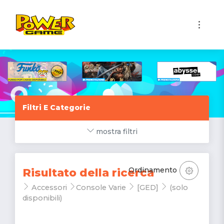
1
Filtri E Categorie
mostra filtri
Ordinamento
Risultato della ricerca
Accessori
Console Varie
[GED]
(solo
disponibili)