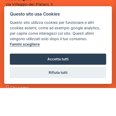
via Villaggio dei Platani, 3
- 25014 Castenedolo, Brescia
Questo sito usa Cookies
Sede Operativa
Questo sito utilizza cookies per funzionare e altri
via Industriale, 2 - 25082 Botticino, BS
cookies esterni, come ad esempio google analytics,
per capire come interagisci col sito. Questi ultimi
Partita iva 03308130982
vengono utilizzati solo dopo il tuo consenso.
Cod. SDI: RMRCWXR
Fammi scegliere
CONTATTI
e-mail: info@powergame.it
Accetta tutti
tel.: +39 030 376 2377
tel.: +39 030 336 6259
pec: powergamesrl@legalmail.it
Rifiuta tutti
LINK UTILI
Chi siamo
Informazioni generali
Fai un pagamento
Documenti
Informativa Privacy
Informativa sui Cookies