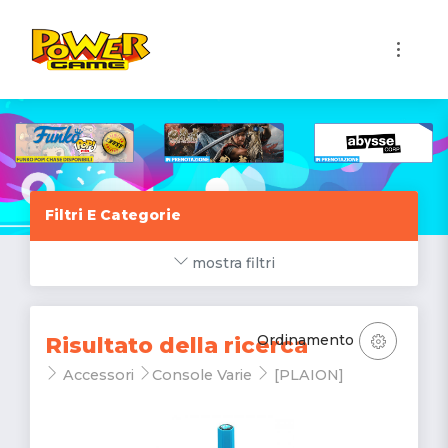
1
Filtri E Categorie
mostra filtri
Ordinamento
Risultato della ricerca
Accessori
Console Varie
[PLAION]