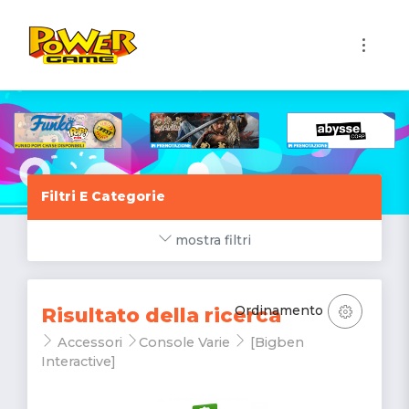
1
Filtri E Categorie
mostra filtri
Ordinamento
Risultato della ricerca
Accessori
Console Varie
[Bigben
Interactive]