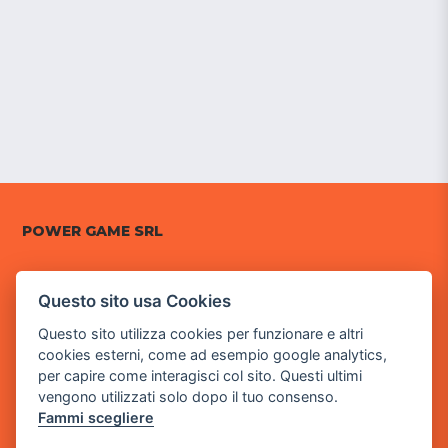
POWER GAME SRL
Sede Legale
via Villaggio dei Platani, 3
Questo sito usa Cookies
- 25014 Castenedolo, Brescia
Questo sito utilizza cookies per funzionare e altri
cookies esterni, come ad esempio google analytics,
Sede Operativa
per capire come interagisci col sito. Questi ultimi
via Industriale, 2 - 25082 Botticino, BS
vengono utilizzati solo dopo il tuo consenso.
Partita iva 03308130982
Fammi scegliere
Cod. SDI: RMRCWXR