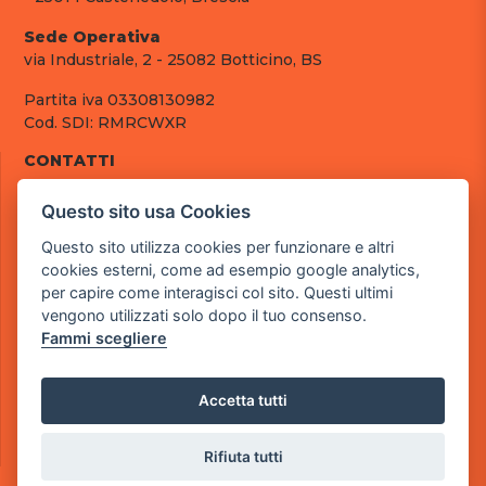
Sede Operativa
via Industriale, 2 - 25082 Botticino, BS
Partita iva 03308130982
Cod. SDI: RMRCWXR
CONTATTI
e-mail: info@powergame.it
Questo sito usa Cookies
tel.: +39 030 376 2377
tel.: +39 030 336 6259
Questo sito utilizza cookies per funzionare e altri
pec: powergamesrl@legalmail.it
cookies esterni, come ad esempio google analytics,
per capire come interagisci col sito. Questi ultimi
LINK UTILI
vengono utilizzati solo dopo il tuo consenso.
Chi siamo
Fammi scegliere
Informazioni generali
Fai un pagamento
Documenti
Accetta tutti
Informativa Privacy
Informativa sui Cookies
Rifiuta tutti