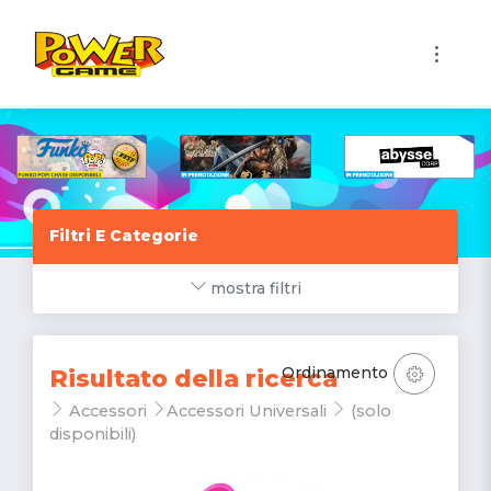
1
Filtri E Categorie
mostra filtri
Ordinamento
Risultato della ricerca
Accessori
Accessori Universali
(solo
disponibili)