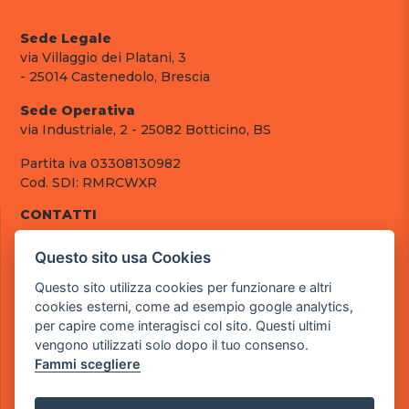
Sede Legale
via Villaggio dei Platani, 3
- 25014 Castenedolo, Brescia
Sede Operativa
via Industriale, 2 - 25082 Botticino, BS
Partita iva 03308130982
Cod. SDI: RMRCWXR
CONTATTI
e-mail: info@powergame.it
Questo sito usa Cookies
tel.: +39 030 376 2377
tel.: +39 030 336 6259
Questo sito utilizza cookies per funzionare e altri
pec: powergamesrl@legalmail.it
cookies esterni, come ad esempio google analytics,
per capire come interagisci col sito. Questi ultimi
LINK UTILI
vengono utilizzati solo dopo il tuo consenso.
Chi siamo
Fammi scegliere
Informazioni generali
Fai un pagamento
Documenti