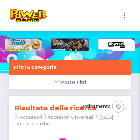
1
Filtri E Categorie
mostra filtri
Ordinamento
Risultato della ricerca
Accessori
Accessori Universali
[GED]
(solo disponibili)