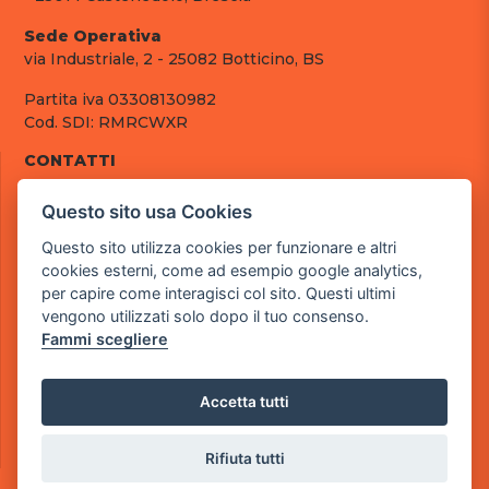
Sede Operativa
via Industriale, 2 - 25082 Botticino, BS
Partita iva 03308130982
Cod. SDI: RMRCWXR
CONTATTI
e-mail: info@powergame.it
Questo sito usa Cookies
tel.: +39 030 376 2377
tel.: +39 030 336 6259
Questo sito utilizza cookies per funzionare e altri
pec: powergamesrl@legalmail.it
cookies esterni, come ad esempio google analytics,
per capire come interagisci col sito. Questi ultimi
LINK UTILI
vengono utilizzati solo dopo il tuo consenso.
Chi siamo
Fammi scegliere
Informazioni generali
Fai un pagamento
Documenti
Accetta tutti
Informativa Privacy
Informativa sui Cookies
Rifiuta tutti