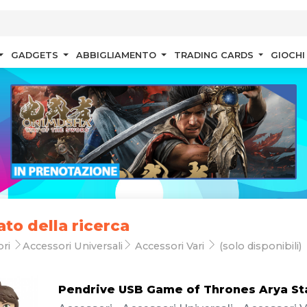
GADGETS
ABBIGLIAMENTO
TRADING CARDS
GIOCHI
ato della ricerca
ori
Accessori Universali
Accessori Vari
(solo disponibili)
Pendrive USB Game of Thrones Arya St