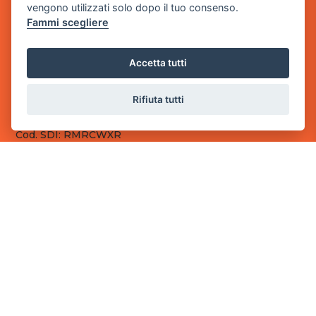
vengono utilizzati solo dopo il tuo consenso.
Fammi scegliere
Sede Legale
via Villaggio dei Platani, 3
- 25014 Castenedolo, Brescia
Accetta tutti
Sede Operativa
via Industriale, 2 - 25082 Botticino, BS
Rifiuta tutti
Partita iva 03308130982
Cod. SDI: RMRCWXR
CONTATTI
e-mail: info@powergame.it
tel.: +39 030 376 2377
tel.: +39 030 336 6259
pec: powergamesrl@legalmail.it
LINK UTILI
Chi siamo
Informazioni generali
Fai un pagamento
Documenti