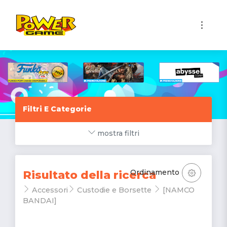
1
Filtri E Categorie
mostra filtri
Ordinamento
Risultato della ricerca
Accessori
Custodie e Borsette
[NAMCO
BANDAI]