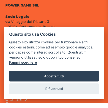
POWER GAME SRL
Sede Legale
via Villaggio dei Platani, 3
- 25014 Castenedolo, Brescia
Questo sito usa Cookies
Sede Operativa
via Industriale, 2 - 25082 Botticino, BS
Questo sito utilizza cookies per funzionare e altri
cookies esterni, come ad esempio google analytics,
Partita iva 03308130982
per capire come interagisci col sito. Questi ultimi
Cod. SDI: RMRCWXR
vengono utilizzati solo dopo il tuo consenso.
Fammi scegliere
CONTATTI
e-mail: info@powergame.it
tel.: +39 030 376 2377
Accetta tutti
tel.: +39 030 336 6259
pec: powergamesrl@legalmail.it
Rifiuta tutti
LINK UTILI
Chi siamo
Informazioni generali