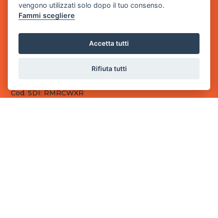
vengono utilizzati solo dopo il tuo consenso.
Fammi scegliere
Sede Legale
via Villaggio dei Platani, 3
- 25014 Castenedolo, Brescia
Accetta tutti
Sede Operativa
via Industriale, 2 - 25082 Botticino, BS
Rifiuta tutti
Partita iva 03308130982
Cod. SDI: RMRCWXR
CONTATTI
e-mail: info@powergame.it
tel.: +39 030 376 2377
tel.: +39 030 336 6259
pec: powergamesrl@legalmail.it
LINK UTILI
Chi siamo
Informazioni generali
Fai un pagamento
Documenti