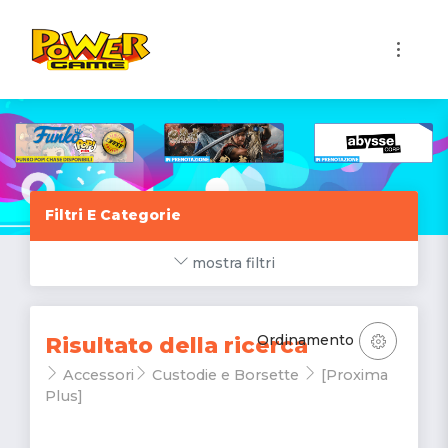
1
Filtri E Categorie
mostra filtri
Ordinamento
Risultato della ricerca
Accessori
Custodie e Borsette
[Proxima
Plus]