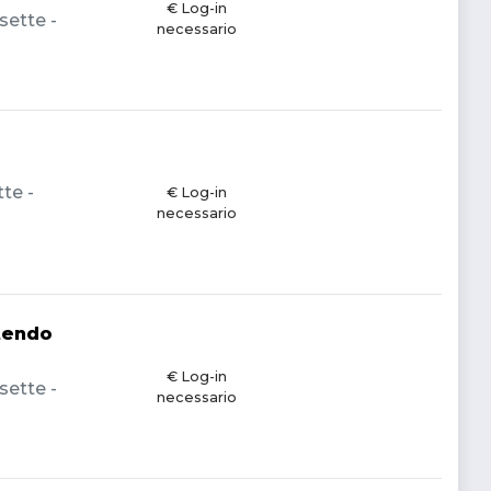
€ Log-in
sette -
necessario
te -
€ Log-in
necessario
ntendo
€ Log-in
sette -
necessario