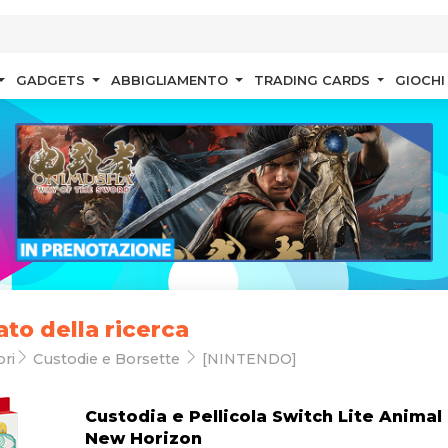
GADGETS
ABBIGLIAMENTO
TRADING CARDS
GIOCHI
ato della ricerca
ri
Custodie e Borsette
[NINTENDO]
Custodia e Pellicola Switch Lite Animal
New Horizon