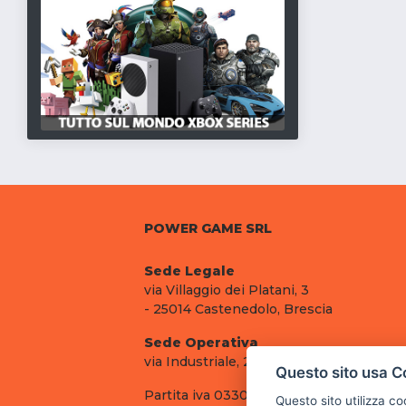
POWER GAME SRL
Sede Legale
via Villaggio dei Platani, 3
- 25014 Castenedolo, Brescia
Sede Operativa
via Industriale, 2 - 25082 Botticino, BS
Questo sito usa C
Partita iva 03308130982
Questo sito utilizza c