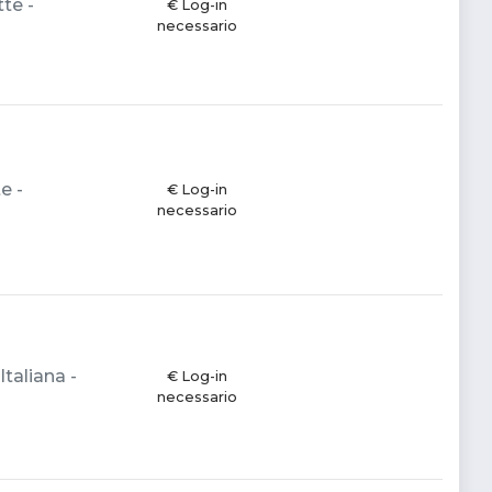
te -
€ Log-in
necessario
e -
€ Log-in
necessario
taliana -
€ Log-in
necessario