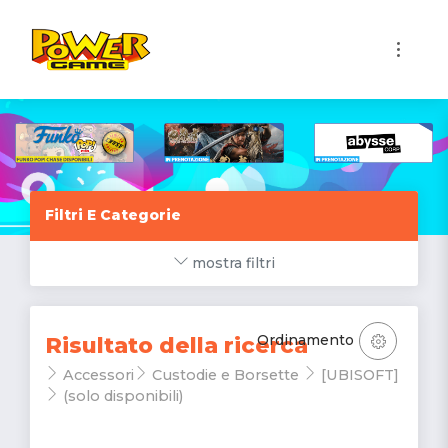
1
Filtri E Categorie
mostra filtri
Ordinamento
Risultato della ricerca
Accessori
Custodie e Borsette
[UBISOFT]
(solo disponibili)