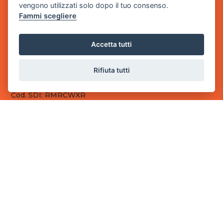
vengono utilizzati solo dopo il tuo consenso.
Fammi scegliere
Sede Legale
via Villaggio dei Platani, 3
- 25014 Castenedolo, Brescia
Accetta tutti
Sede Operativa
via Industriale, 2 - 25082 Botticino, BS
Rifiuta tutti
Partita iva 03308130982
Cod. SDI: RMRCWXR
CONTATTI
e-mail: info@powergame.it
tel.: +39 030 376 2377
tel.: +39 030 336 6259
pec: powergamesrl@legalmail.it
LINK UTILI
Chi siamo
Informazioni generali
Fai un pagamento
Documenti