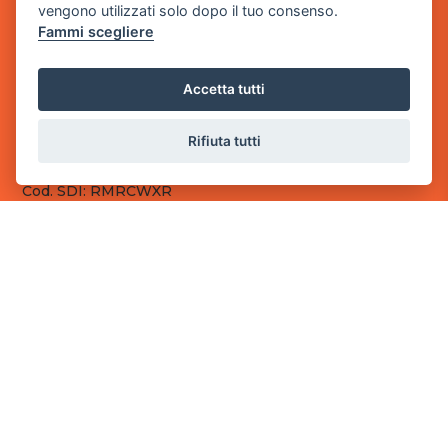
vengono utilizzati solo dopo il tuo consenso.
Fammi scegliere
Sede Legale
via Villaggio dei Platani, 3
- 25014 Castenedolo, Brescia
Accetta tutti
Sede Operativa
via Industriale, 2 - 25082 Botticino, BS
Rifiuta tutti
Partita iva 03308130982
Cod. SDI: RMRCWXR
CONTATTI
e-mail: info@powergame.it
tel.: +39 030 376 2377
tel.: +39 030 336 6259
pec: powergamesrl@legalmail.it
LINK UTILI
Chi siamo
Informazioni generali
Fai un pagamento
Documenti