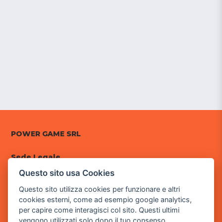
POWER GAME SRL
Sede Legale
via Villaggio dei Platani, 3
Questo sito usa Cookies
- 25014 Castenedolo, Brescia
Questo sito utilizza cookies per funzionare e altri
Sede Operativa
cookies esterni, come ad esempio google analytics,
via Industriale, 2 - 25082 Botticino, BS
per capire come interagisci col sito. Questi ultimi
vengono utilizzati solo dopo il tuo consenso.