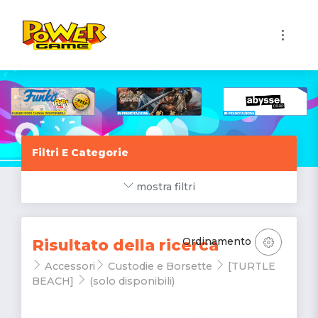
1
Filtri E Categorie
mostra filtri
Ordinamento
Risultato della ricerca
Accessori
Custodie e Borsette
[TURTLE
BEACH]
(solo disponibili)