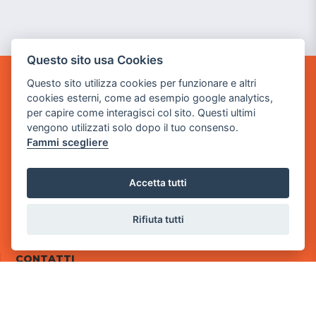
Questo sito usa Cookies
Questo sito utilizza cookies per funzionare e altri
POWER GAME SRL
cookies esterni, come ad esempio google analytics,
per capire come interagisci col sito. Questi ultimi
Sede Legale
vengono utilizzati solo dopo il tuo consenso.
via Villaggio dei Platani, 3
Fammi scegliere
- 25014 Castenedolo, Brescia
Sede Operativa
Accetta tutti
via Industriale, 2 - 25082 Botticino, BS
Partita iva 03308130982
Rifiuta tutti
Cod. SDI: RMRCWXR
CONTATTI
e-mail: info@powergame.it
tel.: +39 030 376 2377
tel.: +39 030 336 6259