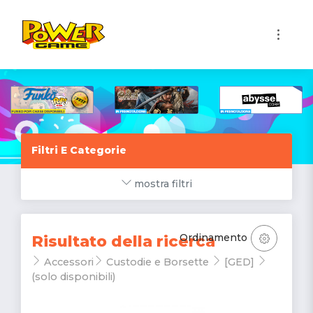
1
Filtri E Categorie
mostra filtri
Ordinamento
Risultato della ricerca
Accessori
Custodie e Borsette
[GED]
(solo disponibili)