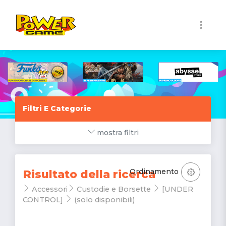
1
Filtri E Categorie
mostra filtri
Ordinamento
Risultato della ricerca
Accessori
Custodie e Borsette
[UNDER
CONTROL]
(solo disponibili)