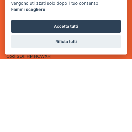
vengono utilizzati solo dopo il tuo consenso.
Fammi scegliere
Sede Legale
via Villaggio dei Platani, 3
- 25014 Castenedolo, Brescia
Accetta tutti
Sede Operativa
via Industriale, 2 - 25082 Botticino, BS
Rifiuta tutti
Partita iva 03308130982
Cod. SDI: RMRCWXR
CONTATTI
e-mail: info@powergame.it
tel.: +39 030 376 2377
tel.: +39 030 336 6259
pec: powergamesrl@legalmail.it
LINK UTILI
Chi siamo
Informazioni generali
Fai un pagamento
Documenti