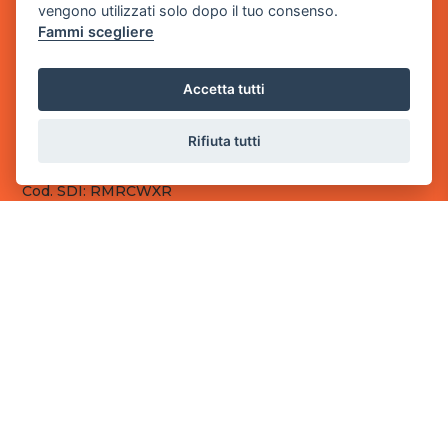
vengono utilizzati solo dopo il tuo consenso.
Fammi scegliere
Sede Legale
via Villaggio dei Platani, 3
- 25014 Castenedolo, Brescia
Accetta tutti
Sede Operativa
via Industriale, 2 - 25082 Botticino, BS
Rifiuta tutti
Partita iva 03308130982
Cod. SDI: RMRCWXR
CONTATTI
e-mail: info@powergame.it
tel.: +39 030 376 2377
tel.: +39 030 336 6259
pec: powergamesrl@legalmail.it
LINK UTILI
Chi siamo
Informazioni generali
Fai un pagamento
Documenti