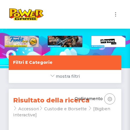
1
Filtri E Categorie
mostra filtri
Ordinamento
Risultato della ricerca
Accessori
Custodie e Borsette
[Bigben
Interactive]