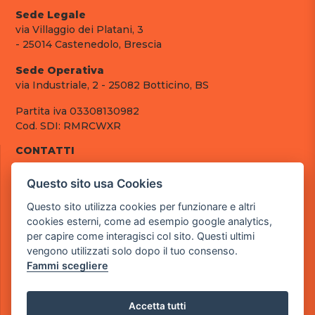
Sede Legale
via Villaggio dei Platani, 3
- 25014 Castenedolo, Brescia
Sede Operativa
via Industriale, 2 - 25082 Botticino, BS
Partita iva 03308130982
Cod. SDI: RMRCWXR
CONTATTI
e-mail: info@powergame.it
Questo sito usa Cookies
tel.: +39 030 376 2377
tel.: +39 030 336 6259
Questo sito utilizza cookies per funzionare e altri
pec: powergamesrl@legalmail.it
cookies esterni, come ad esempio google analytics,
per capire come interagisci col sito. Questi ultimi
LINK UTILI
vengono utilizzati solo dopo il tuo consenso.
Chi siamo
Fammi scegliere
Informazioni generali
Fai un pagamento
Documenti
Accetta tutti
Informativa Privacy