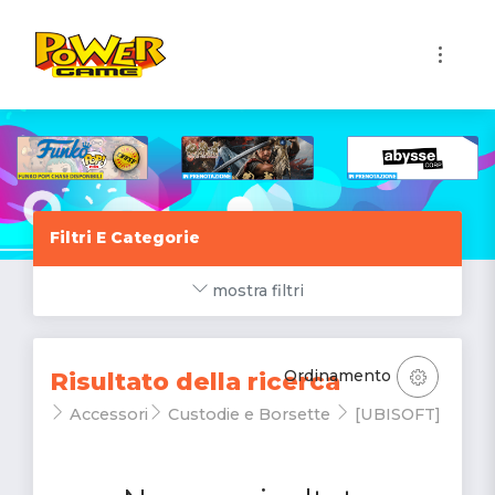
1
Filtri E Categorie
mostra filtri
Ordinamento
Risultato della ricerca
Accessori
Custodie e Borsette
[UBISOFT]