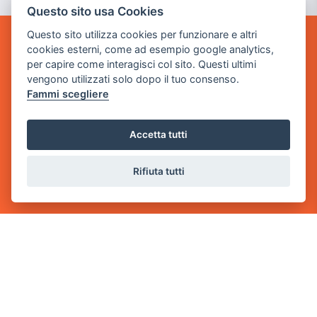
Questo sito usa Cookies
Questo sito utilizza cookies per funzionare e altri
cookies esterni, come ad esempio google analytics,
POWER GAME SRL
per capire come interagisci col sito. Questi ultimi
vengono utilizzati solo dopo il tuo consenso.
Sede Legale
Fammi scegliere
via Villaggio dei Platani, 3
- 25014 Castenedolo, Brescia
Accetta tutti
Sede Operativa
via Industriale, 2 - 25082 Botticino, BS
Rifiuta tutti
Partita iva 03308130982
Cod. SDI: RMRCWXR
CONTATTI
e-mail: info@powergame.it
tel.: +39 030 376 2377
tel.: +39 030 336 6259
pec: powergamesrl@legalmail.it
LINK UTILI