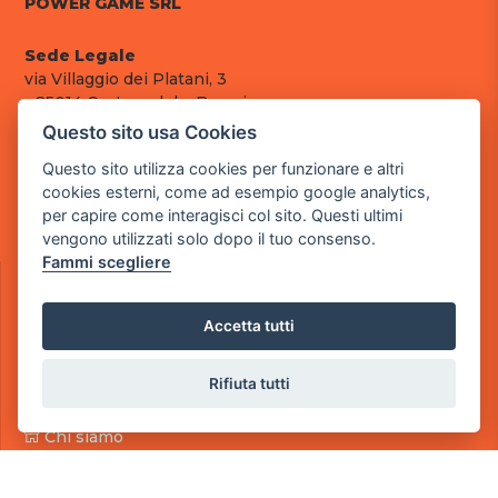
POWER GAME SRL
Sede Legale
via Villaggio dei Platani, 3
- 25014 Castenedolo, Brescia
Questo sito usa Cookies
Sede Operativa
via Industriale, 2 - 25082 Botticino, BS
Questo sito utilizza cookies per funzionare e altri
cookies esterni, come ad esempio google analytics,
Partita iva 03308130982
per capire come interagisci col sito. Questi ultimi
Cod. SDI: RMRCWXR
vengono utilizzati solo dopo il tuo consenso.
Fammi scegliere
CONTATTI
e-mail: info@powergame.it
tel.: +39 030 376 2377
Accetta tutti
tel.: +39 030 336 6259
pec: powergamesrl@legalmail.it
Rifiuta tutti
LINK UTILI
Chi siamo
Informazioni generali
Fai un pagamento