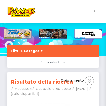
1
Filtri E Categorie
mostra filtri
Ordinamento
Risultato della ricerca
Accessori
Custodie e Borsette
[HORI]
(solo disponibili)