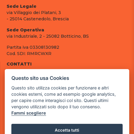
Sede Legale
via Villaggio dei Platani, 3
- 25014 Castenedolo, Brescia
Sede Operativa
via Industriale, 2 - 25082 Botticino, BS
Partita iva 03308130982
Cod. SDI: RMRCWXR
CONTATTI
e-mail: info@powergame.it
Questo sito usa Cookies
tel.: +39 030 376 2377
tel.: +39 030 336 6259
Questo sito utilizza cookies per funzionare e altri
pec: powergamesrl@legalmail.it
cookies esterni, come ad esempio google analytics,
per capire come interagisci col sito. Questi ultimi
LINK UTILI
vengono utilizzati solo dopo il tuo consenso.
Chi siamo
Fammi scegliere
Informazioni generali
Fai un pagamento
Documenti
Accetta tutti
Informativa Privacy