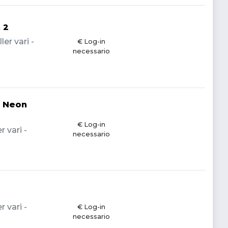
 2
er vari -
€ Log-in
necessario
t Neon
€ Log-in
 vari -
necessario
 vari -
€ Log-in
necessario