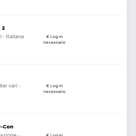
 2
 - Italiana
€ Log-in
necessario
er vari -
€ Log-in
necessario
y-Con
azione -
€ Log-in