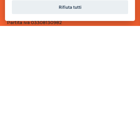
Sede Operativa
Rifiuta tutti
via Industriale, 2 - 25082 Botticino, BS
Partita iva 03308130982
Cod. SDI: RMRCWXR
CONTATTI
e-mail: info@powergame.it
tel.: +39 030 376 2377
tel.: +39 030 336 6259
pec: powergamesrl@legalmail.it
LINK UTILI
Chi siamo
Informazioni generali
Fai un pagamento
Documenti
Informativa Privacy
Informativa sui Cookies
©
2026
Power Game srl
- Tutti i diritti sono riservati.