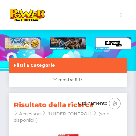
1
Filtri E Categorie
mostra filtri
Ordinamento
Risultato della ricerca
Accessori
[UNDER CONTROL]
(solo
disponibili)