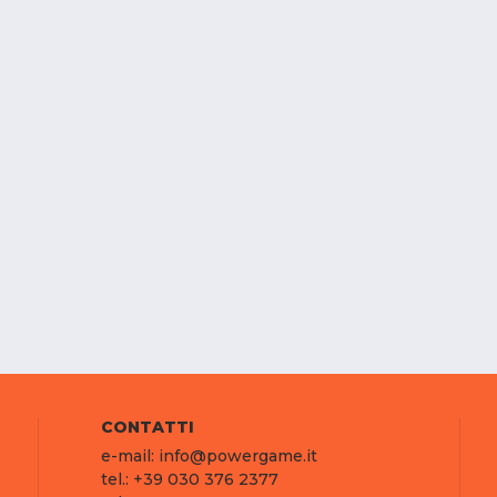
CONTATTI
e-mail: info@powergame.it
tel.: +39 030 376 2377