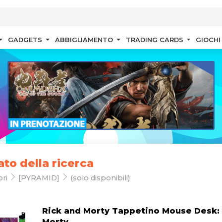
GADGETS
ABBIGLIAMENTO
TRADING CARDS
GIOCHI
ato della ricerca
ori
[PYRAMID]
(solo disponibili)
Rick and Morty Tappetino Mouse Desk: 
Morty