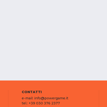
CONTATTI
e-mail: info@powergame.it
tel.: +39 030 376 2377