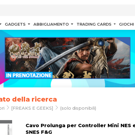
GADGETS
ABBIGLIAMENTO
TRADING CARDS
GIOCHI
ato della ricerca
ori
[FREAKS E GEEKS]
(solo disponibili)
Cavo Prolunga per Controller Mini NES 
SNES F&G