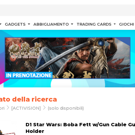
GADGETS
ABBIGLIAMENTO
TRADING CARDS
GIOCHI
ato della ricerca
ori
[ACTIVISION]
(solo disponibili)
D1 Star Wars: Boba Fett w/Gun Cable G
Holder