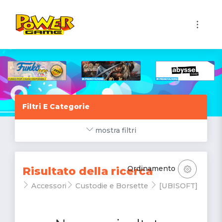
1
Filtri E Categorie
mostra filtri
Ordinamento
Risultato della ricerca
Accessori
Custodie e Borsette
[UBISOFT]