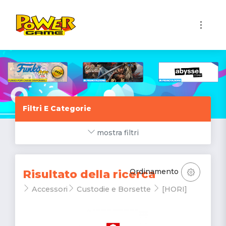
1
Filtri E Categorie
mostra filtri
Ordinamento
Risultato della ricerca
Accessori
Custodie e Borsette
[HORI]