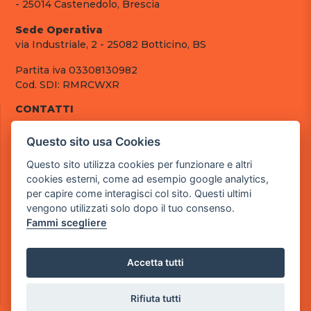
- 25014 Castenedolo, Brescia
Sede Operativa
via Industriale, 2 - 25082 Botticino, BS
Partita iva 03308130982
Cod. SDI: RMRCWXR
CONTATTI
e-mail: info@powergame.it
Questo sito usa Cookies
tel.: +39 030 376 2377
tel.: +39 030 336 6259
Questo sito utilizza cookies per funzionare e altri
pec: powergamesrl@legalmail.it
cookies esterni, come ad esempio google analytics,
per capire come interagisci col sito. Questi ultimi
LINK UTILI
vengono utilizzati solo dopo il tuo consenso.
Chi siamo
Fammi scegliere
Informazioni generali
Fai un pagamento
Documenti
Accetta tutti
Informativa Privacy
Informativa sui Cookies
Rifiuta tutti