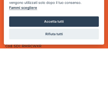
vengono utilizzati solo dopo il tuo consenso.
Fammi scegliere
Sede Legale
via Villaggio dei Platani, 3
- 25014 Castenedolo, Brescia
Accetta tutti
Sede Operativa
via Industriale, 2 - 25082 Botticino, BS
Rifiuta tutti
Partita iva 03308130982
Cod. SDI: RMRCWXR
CONTATTI
e-mail: info@powergame.it
tel.: +39 030 376 2377
tel.: +39 030 336 6259
pec: powergamesrl@legalmail.it
LINK UTILI
Chi siamo
Informazioni generali
Fai un pagamento
Documenti