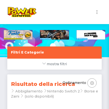
1
Filtri E Categorie
mostra filtri
Ordinamento
Risultato della ricerca
Abbigliamento
Nintendo Switch 2
Borse e
Zaini
(solo disponibili)