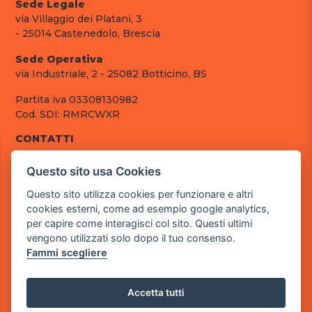
Sede Legale
via Villaggio dei Platani, 3
- 25014 Castenedolo, Brescia
Sede Operativa
via Industriale, 2 - 25082 Botticino, BS
Partita iva 03308130982
Cod. SDI: RMRCWXR
CONTATTI
e-mail: info@powergame.it
Questo sito usa Cookies
tel.: +39 030 376 2377
tel.: +39 030 336 6259
Questo sito utilizza cookies per funzionare e altri
pec: powergamesrl@legalmail.it
cookies esterni, come ad esempio google analytics,
per capire come interagisci col sito. Questi ultimi
LINK UTILI
vengono utilizzati solo dopo il tuo consenso.
Chi siamo
Fammi scegliere
Informazioni generali
Fai un pagamento
Documenti
Accetta tutti
Informativa Privacy