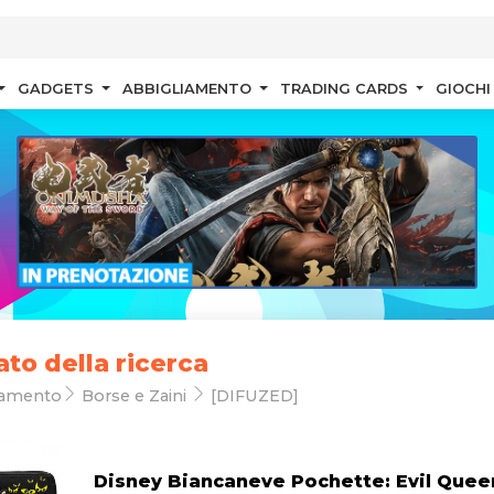
GADGETS
ABBIGLIAMENTO
TRADING CARDS
GIOCHI
ato della ricerca
iamento
Borse e Zaini
[DIFUZED]
Disney Biancaneve Pochette: Evil Quee