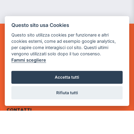
Questo sito usa Cookies
Questo sito utilizza cookies per funzionare e altri
POWER GAME SRL
cookies esterni, come ad esempio google analytics,
per capire come interagisci col sito. Questi ultimi
Sede Legale
vengono utilizzati solo dopo il tuo consenso.
via Villaggio dei Platani, 3
Fammi scegliere
- 25014 Castenedolo, Brescia
Sede Operativa
Accetta tutti
via Industriale, 2 - 25082 Botticino, BS
Partita iva 03308130982
Rifiuta tutti
Cod. SDI: RMRCWXR
CONTATTI
e-mail: info@powergame.it
tel.: +39 030 376 2377
tel.: +39 030 336 6259