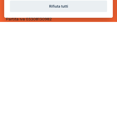
Sede Operativa
Rifiuta tutti
via Industriale, 2 - 25082 Botticino, BS
Partita iva 03308130982
Cod. SDI: RMRCWXR
CONTATTI
e-mail: info@powergame.it
tel.: +39 030 376 2377
tel.: +39 030 336 6259
pec: powergamesrl@legalmail.it
LINK UTILI
Chi siamo
Informazioni generali
Fai un pagamento
Documenti
Informativa Privacy
Informativa sui Cookies
©
2026
Power Game srl
- Tutti i diritti sono riservati.