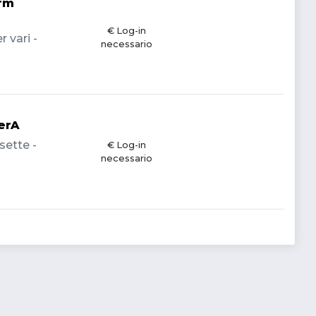
orm
€ Log-in
 vari -
necessario
erA
sette -
€ Log-in
necessario