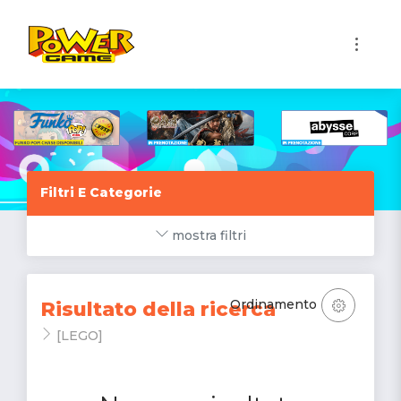
1
Filtri E Categorie
mostra filtri
Ordinamento
Risultato della ricerca
[LEGO]