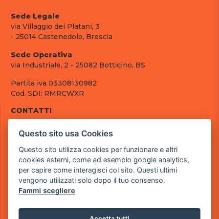
Sede Legale
via Villaggio dei Platani, 3
- 25014 Castenedolo, Brescia
Sede Operativa
via Industriale, 2 - 25082 Botticino, BS
Partita iva 03308130982
Cod. SDI: RMRCWXR
CONTATTI
e-mail: info@powergame.it
Questo sito usa Cookies
tel.: +39 030 376 2377
tel.: +39 030 336 6259
Questo sito utilizza cookies per funzionare e altri
pec: powergamesrl@legalmail.it
cookies esterni, come ad esempio google analytics,
per capire come interagisci col sito. Questi ultimi
LINK UTILI
vengono utilizzati solo dopo il tuo consenso.
Chi siamo
Fammi scegliere
Informazioni generali
Fai un pagamento
Documenti
Accetta tutti