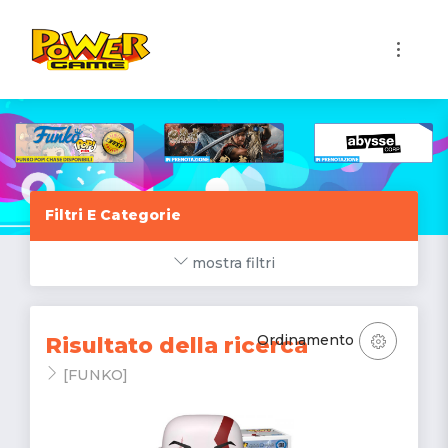
1
Filtri E Categorie
mostra filtri
Ordinamento
Risultato della ricerca
[FUNKO]