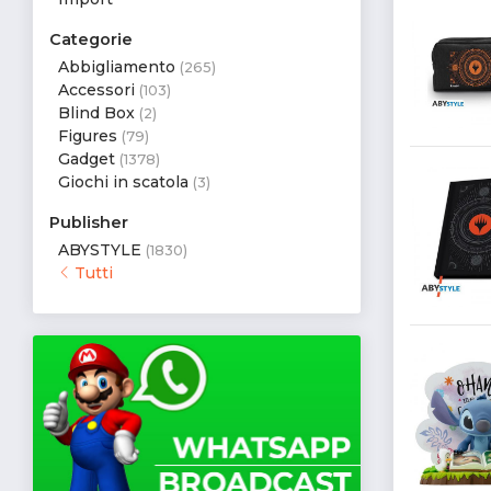
Categorie
Abbigliamento
(265)
Accessori
(103)
Blind Box
(2)
Figures
(79)
Gadget
(1378)
Giochi in scatola
(3)
Publisher
ABYSTYLE
(1830)
Tutti