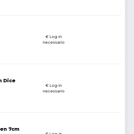
€ Log-in
necessario
h Dice
€ Log-in
necessario
ken 7cm
€ Log-in