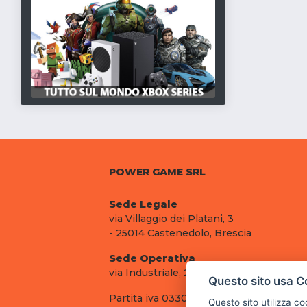
POWER GAME SRL
Sede Legale
via Villaggio dei Platani, 3
- 25014 Castenedolo, Brescia
Sede Operativa
via Industriale, 2 - 25082 Botticino, BS
Questo sito usa C
Partita iva 03308130982
Questo sito utilizza c