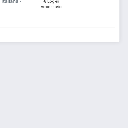
Italiana -
€ Log-in
necessario