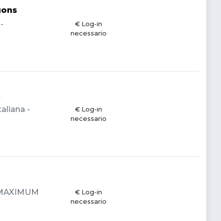
gons
-
€ Log-in
necessario
h
aliana -
€ Log-in
necessario
 - MAXIMUM
€ Log-in
necessario